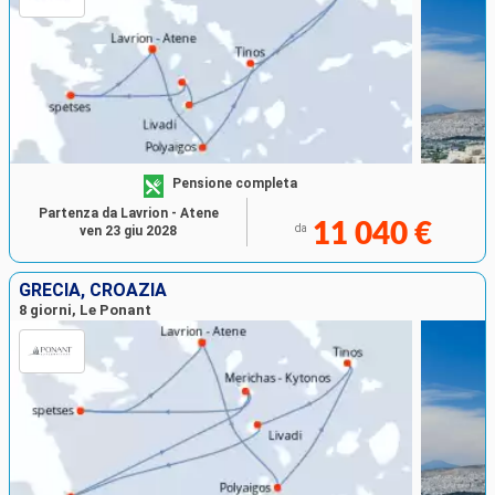
Pensione completa
Partenza da Lavrion - Atene
11 040 €
da
ven 23 giu 2028
GRECIA, CROAZIA
8 giorni, Le Ponant