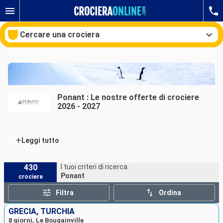
Cercare una crociera
Le nostre destinazioni
Ponant : Le nostre offerte di crociere
2026 - 2027
Mesi di partenza
Porti
Compagnie
+
Leggi tutto
Ricerca
430
I tuoi criteri di ricerca:
Ponant
crociere
Filtra
Ordina
GRECIA, TURCHIA
8 giorni, Le Bougainville