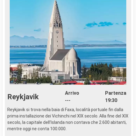
Arrivo
Partenza
Reykjavik
---
19:30
Reykjavik si trova nella baia di Faxa, località portuale fin dalla
C
prima installazione dei Vichinchi nel XIX secolo. Alla fine del XIX
p
secolo, la capitale dell'Islanda non contava che 2.600 abitanti,
v
mentre oggi ne conta 100.000.
n
a