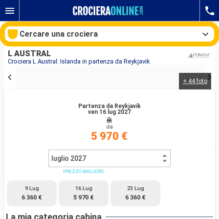
Cercare una crociera
L AUSTRAL
Crociera L Austral: Islanda in partenza da Reykjavik
+ 44 foto
Le nostre destinazioni
Partenza da Reykjavik
Mesi di partenza
ven 16 lug 2027
da
Porti
Compagnie
5 970 €
Ricerca
luglio 2027
PREZZO MIGLIORE
9 Lug
16 Lug
23 Lug
6 360 €
5 970 €
6 360 €
La mia categoria cabina