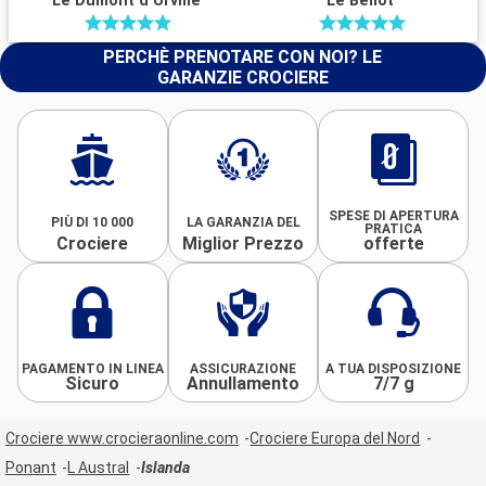
Le Dumont d Urville
Le Bellot
PERCHÈ PRENOTARE CON NOI? LE
GARANZIE CROCIERE
SPESE DI APERTURA
PIÙ DI 10 000
LA GARANZIA DEL
PRATICA
Crociere
Miglior Prezzo
offerte
PAGAMENTO IN LINEA
ASSICURAZIONE
A TUA DISPOSIZIONE
Sicuro
Annullamento
7/7 g
Crociere www.crocieraonline.com
Crociere Europa del Nord
Ponant
L Austral
Islanda