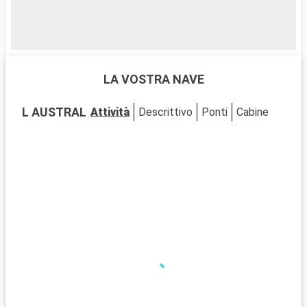
p
v
c
m
u
LA VOSTRA NAVE
H
e
L AUSTRAL
Attività
Descrittivo
Ponti
Cabine
c
e
c
a