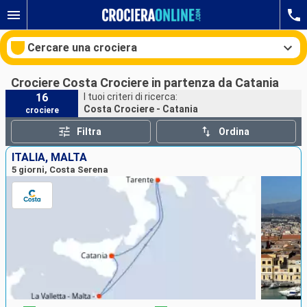
Cercare una crociera
Crociere Costa Crociere in partenza da Catania
16
I tuoi criteri di ricerca:
Costa Crociere - Catania
crociere
Le nostre destinazioni
Filtra
Ordina
Mesi di partenza
ITALIA, MALTA
5 giorni, Costa Serena
Porti
Compagnie
Ricerca