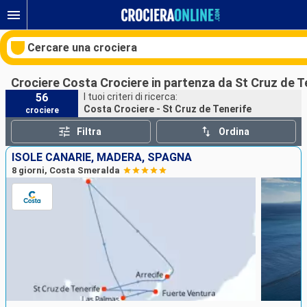
Cercare una crociera
Crociere Costa Crociere in partenza da St Cruz de T
56
I tuoi criteri di ricerca:
Costa Crociere - St Cruz de Tenerife
crociere
Le nostre destinazioni
Filtra
Ordina
Mesi di partenza
ISOLE CANARIE, MADERA, SPAGNA
8 giorni, Costa Smeralda
Porti
Compagnie
Ricerca