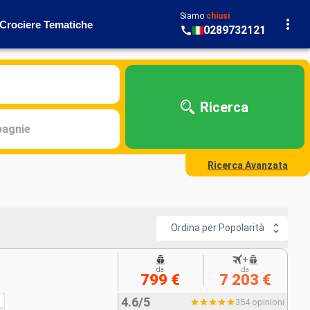
Siamo
chiusi
Crociere Tematiche
0289732121
Ricerca
agnie
Ricerca Avanzata
Ordina per Popolarità
+
da
da
799 €
7 203 €
4.6/5
354 opinioni