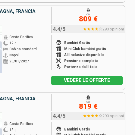
PAGNA, FRANCIA
da
809 €
4.4/5
290 opinioni
Costa Pacifica
Bambini Gratis
12 g
Mini Club bambini gratis
Cabina standard
All Inclusive disponibile
Napoli
Pensione completa
23/01/2027
Partenza dall'Italia
VEDERE LE OFFERTE
PAGNA, FRANCIA
da
819 €
4.4/5
290 opinioni
Costa Pacifica
Bambini Gratis
13 g