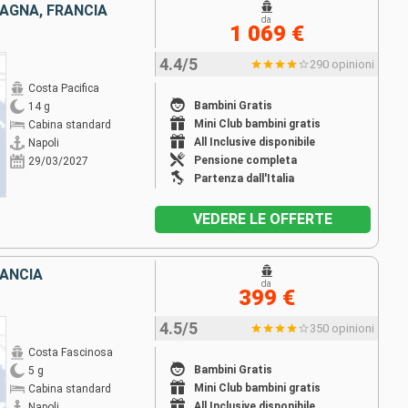
PAGNA, FRANCIA
da
1 069 €
4.4/5
290 opinioni
Costa Pacifica
Bambini Gratis
14 g
Mini Club bambini gratis
Cabina standard
All Inclusive disponibile
Napoli
Pensione completa
29/03/2027
Partenza dall'Italia
VEDERE LE OFFERTE
RANCIA
da
399 €
4.5/5
350 opinioni
Costa Fascinosa
Bambini Gratis
5 g
Mini Club bambini gratis
Cabina standard
All Inclusive disponibile
Napoli