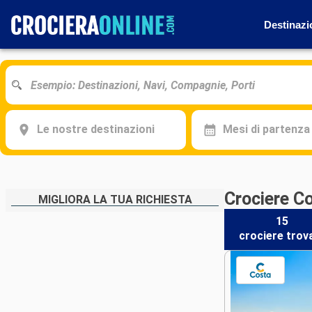
Destinazi
Le nostre destinazioni
Mesi di partenza
Crociere Co
MIGLIORA LA TUA RICHIESTA
15
crociere
trov