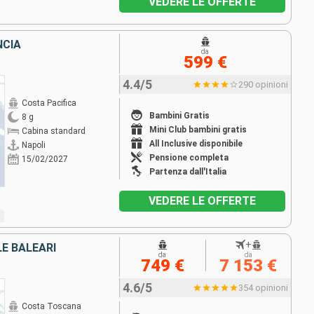
VEDERE LE OFFERTE
NCIA
da
599 €
4.4/5
290 opinioni
Costa Pacifica
Bambini Gratis
8 g
Mini Club bambini gratis
Cabina standard
All Inclusive disponibile
Napoli
Pensione completa
15/02/2027
Partenza dall'Italia
VEDERE LE OFFERTE
+
LE BALEARI
da
da
749 €
7 153 €
4.6/5
354 opinioni
Costa Toscana