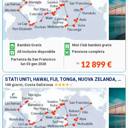
Bambini Gratis
Mini Club bambini gratis
All Inclusive disponibile
Pensione completa
Partenza da San Francisco
12 899 €
da
lun 03 gen 2028
STATI UNITI, HAWAI, FIJI, TONGA, NUOVA ZELANDA, AUSTRALIA, GIAPPONE, SUD KOREA, TAIWAN, CINA, SINGAPORE, MALESIA, THAILANDIA, SRI LANKA, SUD AFRICA
100 giorni, Costa Deliziosa