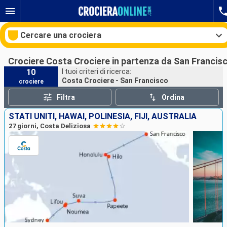
Cercare una crociera
Crociere Costa Crociere in partenza da San Francis
10
I tuoi criteri di ricerca:
Costa Crociere - San Francisco
crociere
Le nostre destinazioni
Filtra
Ordina
Mesi di partenza
STATI UNITI, HAWAI, POLINESIA, FIJI, AUSTRALIA
27 giorni, Costa Deliziosa
Porti
Compagnie
Ricerca