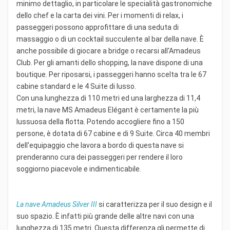
minimo dettaglio, in particolare le specialità gastronomiche
dello chef e la carta dei vini. Per i momenti di relax, i
passeggeri possono approfittare di una seduta di
massaggio o di un cocktail succulente al bar della nave. È
anche possibile di giocare a bridge o recarsi all'Amadeus
Club. Per gli amanti dello shopping, la nave dispone di una
boutique. Per riposarsi, i passeggeri hanno scelta tra le 67
cabine standard e le 4 Suite di lusso.
Con una lunghezza di 110 metri ed una larghezza di 11,4
metri, la nave MS Amadeus Elégant è certamente la più
lussuosa della flotta. Potendo accogliere fino a 150
persone, è dotata di 67 cabine e di 9 Suite. Circa 40 membri
dell'equipaggio che lavora a bordo di questa nave si
prenderanno cura dei passeggeri per rendere il loro
soggiorno piacevole e indimenticabile.
La nave Amadeus Silver III
si caratterizza per il suo design e il
suo spazio. È infatti più grande delle altre navi con una
lunghezza di 135 metri. Questa differenza gli permette di