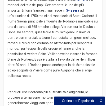
monaci, dei re e dei papi. Certamente, è uno dei più
importanti fiumi francesi, ma nasce in
Svizzera
ad
un'altitudine di 1750 metri nel massiccio di Saint-Gothard. Il
fiume Saona, principale affluente del Rodano è navigabile su
una distanza di 365 km che collega Verdun-sur-le-Doubs e
Lione. Da sempre, questi due fiumi svolgono un ruolo di
centro commerciale a Lione. I conquistatori greci, cretese,
romani e fenici non esitano ad affrontarlo per scoprire il
mondo. I partecipanti delle crociere hanno anche la
possibilità di vedere Saint-Vallier dove ha vissuto la famosa
Diane de Poitiers. Essa è stata la favorita del re Henri II per
oltre 20 anni. Il Rodano passa anche per la città medievale
ed episcopale di Viviers come pure Avignone che si erge
sulla sua roccia.
Per quelli che ricercano più autenticità e originalità, le
crociere a tema sono molto interessanti. Sono
Ordina per Popolarità
generalmente viaggi con spettacoli musicali, specialità