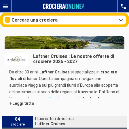
Cercare una crociera
Le nostre destinazioni
Luftner Cruises : Le nostre offerte di
crociere 2026 - 2027
Mesi di partenza
Da oltre 30 anni,
Luftner Cruises
si specializza in
crociere
Porti
Compagnie
fluviali
di lusso. Questa compagnia di navigazione
austriaca viaggia sui più grandi fiumi d'Europa alla scoperta
Ricerca
del patrimonio storico delle regioni attraversate. Dal Reno al
Rodano
, attraverso il
Danubio
o i
canali del Benelux
, i suoi
+
Leggi tutto
itinerari sono particolarmente vari.
Alla stregua delle compagnie
Rivages du Monde
o
84
I tuoi criteri di ricerca:
Luftner Cruises
crociere
CroisiEurope
,
Luftner Cruises
propone
crociere fluviali
di