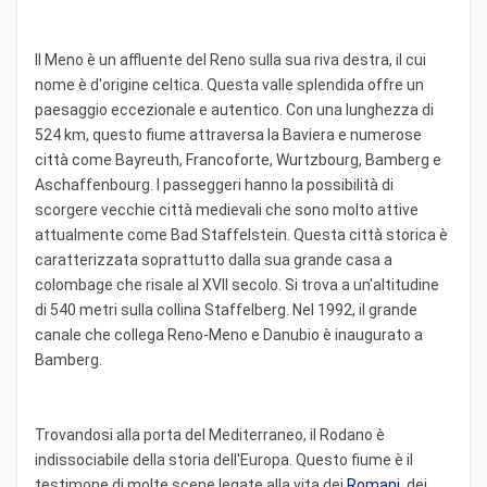
Il Meno è un affluente del Reno sulla sua riva destra, il cui
nome è d'origine celtica. Questa valle splendida offre un
paesaggio eccezionale e autentico. Con una lunghezza di
524 km, questo fiume attraversa la Baviera e numerose
città come Bayreuth, Francoforte, Wurtzbourg, Bamberg e
Aschaffenbourg. I passeggeri hanno la possibilità di
scorgere vecchie città medievali che sono molto attive
attualmente come Bad Staffelstein. Questa città storica è
caratterizzata soprattutto dalla sua grande casa a
colombage che risale al XVII secolo. Si trova a un'altitudine
di 540 metri sulla collina Staffelberg. Nel 1992, il grande
canale che collega Reno-Meno e Danubio è inaugurato a
Bamberg.
Trovandosi alla porta del Mediterraneo, il Rodano è
indissociabile della storia dell'Europa. Questo fiume è il
testimone di molte scene legate alla vita dei
Romani
, dei