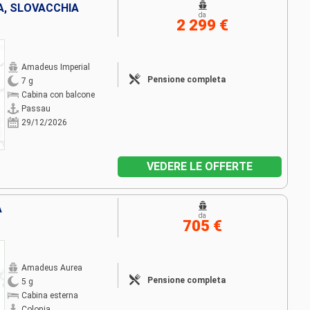
A, SLOVACCHIA
da
2 299 €
Amadeus Imperial
Pensione completa
7 g
Cabina con balcone
Passau
29/12/2026
VEDERE LE OFFERTE
A
da
705 €
Amadeus Aurea
Pensione completa
5 g
Cabina esterna
Colonia