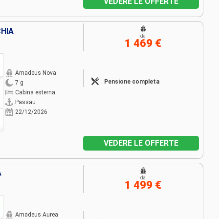
VEDERE LE OFFERTE
CHIA
da
1 469 €
Amadeus Nova
Pensione completa
7 g
Cabina esterna
Passau
22/12/2026
VEDERE LE OFFERTE
A
da
1 499 €
Amadeus Aurea