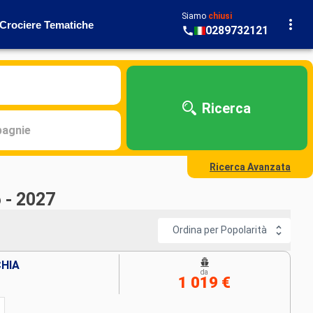
Siamo
chiusi
Crociere Tematiche
0289732121
Ricerca
agnie
Ricerca Avanzata
 - 2027
Ordina per Popolarità
CHIA
da
1 019 €