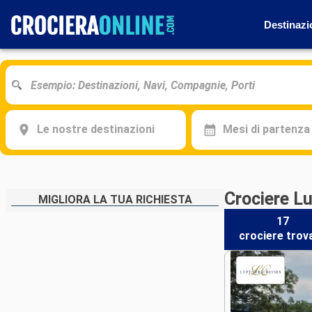
Destinazi
Le nostre destinazioni
Mesi di partenza
Crociere L
MIGLIORA LA TUA RICHIESTA
17
crociere
trov