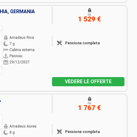
HIA, GERMANIA
da
1 529 €
Amadeus Riva
Pensione completa
7 g
Cabina esterna
Passau
29/12/2027
VEDERE LE OFFERTE
A
da
1 767 €
Amadeus Aurea
Pensione completa
8 g