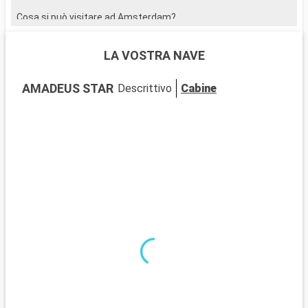
Cosa si può visitare ad Amsterdam?
Ad Amsterdam non mancate di visitare il famoso Museo Van
Gogh, la Casa di Anna Frank e il Rijksmuseum. Una passeggiata
LA VOSTRA NAVE
lungo i canali vi permetterà di ammirare l'architettura unica
della città e gli incantevoli ponti.
AMADEUS STAR
Descrittivo
Cabine
Cosa visitare nei dintorni
Vicino ad Amsterdam, scoprite luoghi come il villaggio di
Zaanse Schans, famoso per i suoi mulini a vento tradizionali e
gli edifici in legno. In primavera, non perdetevi il giardino
Keukenhof e i suoi iconici tulipani.