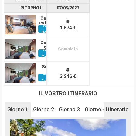
RITORNO IL
07/05/2027
Cabina
esterna
Altre
1 674 €
Cabine
Cabina
con
Completo
Altre
balcone
Cabine
Suite
Altre
3 246 €
Cabine
IL VOSTRO ITINERARIO
Giorno 1
Giorno 2
Giorno 3
Giorno 4
Itinerario
Giorno 5