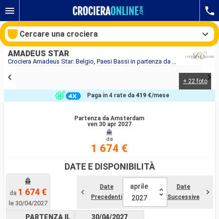
Cercare una crociera
AMADEUS STAR
Crociera Amadeus Star: Belgio, Paesi Bassi in partenza da Amsterdam
+ 22 foto
Le nostre destinazioni
Paga in 4 rate da
419 €
/mese
Mesi di partenza
Partenza da Amsterdam
ven 30 apr 2027
Porti
Compagnie
da
1 674 €
Ricerca
DATE E DISPONIBILITÀ
aprile
Date
Date
1 674 €
da
Precedenti
Successive
2027
le 30/04/2027
PARTENZA IL
30/04/2027