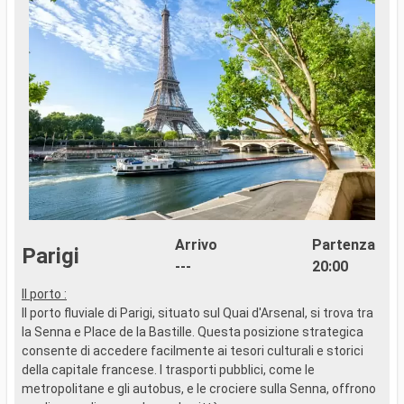
Arrivo
Partenza
Parigi
---
20:00
Il porto :
A
Il porto fluviale di Parigi, situato sul Quai d'Arsenal, si trova tra
C
la Senna e Place de la Bastille. Questa posizione strategica
F
consente di accedere facilmente ai tesori culturali e storici
t
della capitale francese. I trasporti pubblici, come le
H
metropolitane e gli autobus, e le crociere sulla Senna, offrono
p