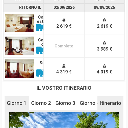
RITORNO IL
02/09/2026
09/09/2026
Cabina
esterna
Altre
2 619 €
2 619 €
Cabine
Cabina
con
Completo
Altre
balcone
3 989 €
Cabine
Suite
Altre
4 319 €
4 319 €
Cabine
IL VOSTRO ITINERARIO
Giorno 1
Giorno 2
Giorno 3
Giorno 4
Itinerario
Giorno 5