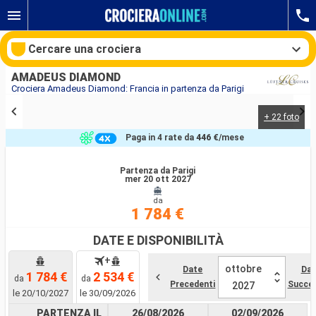
Cercare una crociera
AMADEUS DIAMOND
Crociera Amadeus Diamond: Francia in partenza da Parigi
+ 22 foto
Le nostre destinazioni
Paga in 4 rate da
446 €
/mese
Mesi di partenza
Partenza da Parigi
mer 20 ott 2027
Porti
Compagnie
da
1 784 €
Ricerca
DATE E DISPONIBILITÀ
+
ottobre
Date
Dat
1 784 €
2 534 €
da
da
Precedenti
Succes
2027
le 20/10/2027
le 30/09/2026
PARTENZA IL
26/08/2026
02/09/2026