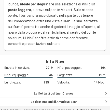
lounge,
ideale per degustare una selezione di vini o un
pasto leggero
, si trova sul ponte Mozart. Sullo stesso
ponte, il bar panoramico ubicato nella parte posteriore
dell'imbarcazione offre una vista a 360°. La sua "terrazza
sul fiume" permette anche di godersi il viaggio all'aperto, al
riparo dalla pioggia e dal vento. Infine, al centro del ponte
solarium, il Lido Bar offre attività come conferenze,
concerti o presentazioni culinarie.
Info Navi
Entrata in servizio:
2019
N° di passeggeri:
164
N° di equipaggio:
46
Larghezza:
11
m
Lunghezza:
135
m
Velocità:
14
Nodi
La flotta di Luftner Cruises
Le destinazioni di Amadeus Star