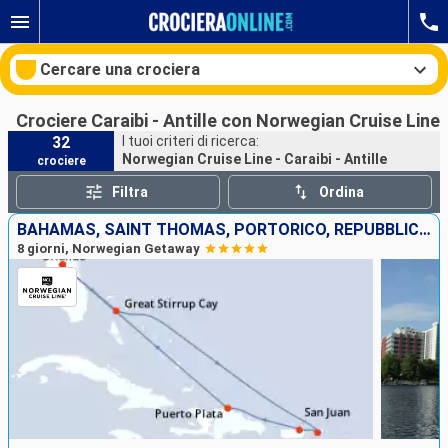
Cercare una crociera
Crociere Caraibi - Antille con Norwegian Cruise Line
32
I tuoi criteri di ricerca:
Norwegian Cruise Line - Caraibi - Antille
crociere
Le nostre destinazioni
Filtra
Ordina
Mesi di partenza
BAHAMAS, SAINT THOMAS, PORTORICO, REPUBBLICA DOMINICANA, STATI UNITI
8 giorni, Norwegian Getaway
Porti
Compagnie
Ricerca