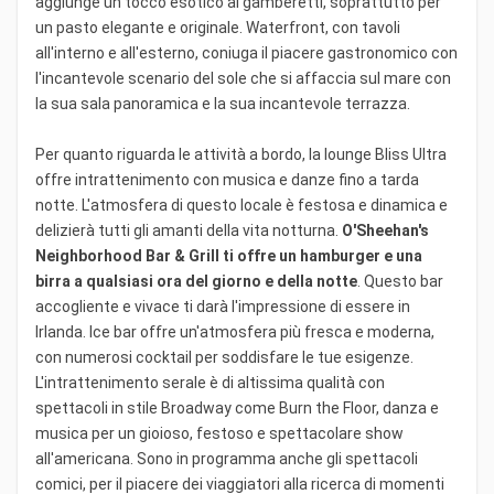
aggiunge un tocco esotico ai gamberetti, soprattutto per
un pasto elegante e originale. Waterfront, con tavoli
all'interno e all'esterno, coniuga il piacere gastronomico con
l'incantevole scenario del sole che si affaccia sul mare con
la sua sala panoramica e la sua incantevole terrazza.
Per quanto riguarda le attività a bordo, la lounge Bliss Ultra
offre intrattenimento con musica e danze fino a tarda
notte. L'atmosfera di questo locale è festosa e dinamica e
delizierà tutti gli amanti della vita notturna.
O'Sheehan's
Neighborhood Bar & Grill ti offre un hamburger e una
birra a qualsiasi ora del giorno e della notte
. Questo bar
accogliente e vivace ti darà l'impressione di essere in
Irlanda. Ice bar offre un'atmosfera più fresca e moderna,
con numerosi cocktail per soddisfare le tue esigenze.
L'intrattenimento serale è di altissima qualità con
spettacoli in stile Broadway come Burn the Floor, danza e
musica per un gioioso, festoso e spettacolare show
all'americana. Sono in programma anche gli spettacoli
comici, per il piacere dei viaggiatori alla ricerca di momenti