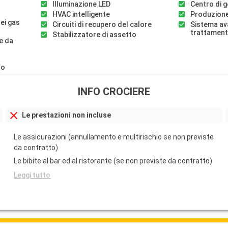
Illuminazione LED
Centro di ge
HVAC intelligente
Produzione
dei gas
Circuiti di recupero del calore
Sistema av
trattament
Stabilizzatore di assetto
e da
fo
INFO CROCIERE
Le prestazioni non incluse
Le assicurazioni (annullamento e multirischio se non previste
da contratto)
Le bibite al bar ed al ristorante (se non previste da contratto)
Leggi tutto