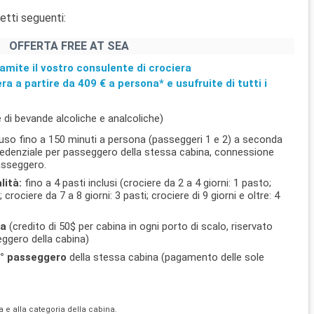
etti seguenti:
OFFERTA FREE AT SEA
amite il vostro consulente di crociera
era a partire da
409 €
a persona* e usufruite di tutti i
 di bevande alcoliche e analcoliche)
uso fino a 150 minuti a persona (passeggeri 1 e 2) a seconda
 credenziale per passeggero della stessa cabina, connessione
passeggero.
lità:
fino a 4 pasti inclusi (crociere da 2 a 4 giorni: 1 pasto;
; crociere da 7 a 8 giorni: 3 pasti; crociere di 9 giorni e oltre: 4
ra
(credito di 50$ per cabina in ogni porto di scalo, riservato
ggero della cabina)
l 4° passeggero
della stessa cabina (pagamento delle sole
ra e alla categoria della cabina.