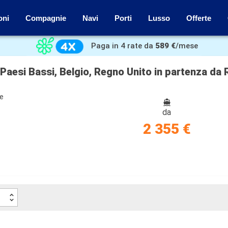
oni
Compagnie
Navi
Porti
Lusso
Offerte
Paga in 4 rate da
589 €
/mese
Paesi Bassi, Belgio, Regno Unito in partenza da 
ze
da
2 355 €