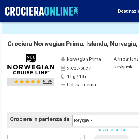
Destinazi
Mostra le altre 66 foto
Crociera Norwegian Prima: Islanda, Norvegia, 
Altri parten
Norwegian Prima
Reykjavik
29/07/2027
11 g / 10 n
5.0/5
Cabina Interna
Crociera in partenza da
Reykjavik
PREZZO MIGLIORE