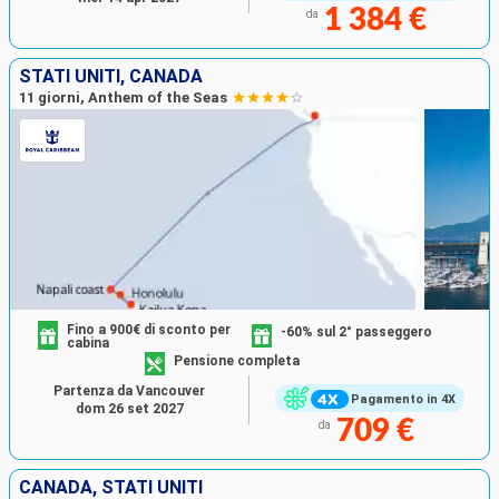
1 384 €
da
STATI UNITI, CANADA
11 giorni, Anthem of the Seas
Fino a 900€ di sconto per
-60% sul 2° passeggero
cabina
Pensione completa
Partenza da Vancouver
Pagamento in 4X
dom 26 set 2027
709 €
da
CANADA, STATI UNITI