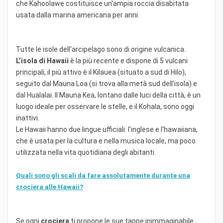
che Kahoolawe costituisce un'ampia roccia disabitata
usata dalla marina americana per anni.
Tutte le isole dell'arcipelago sono di origine vulcanica.
L’isola di Hawaii
è la più recente e dispone di 5 vulcani
principali, il più attivo è il Kilauea (situato a sud di Hilo),
seguito dal Mauna Loa (si trova alla metà sud dell’isola) e
dal Hualalai. Il Mauna Kea, lontano dalle luci della città, è un
luogo ideale per osservare le stelle, e il Kohala, sono oggi
inattivi.
Le Hawaii hanno due lingue ufficiali: l'inglese e l'hawaiiana,
che è usata per la cultura e nella musica locale, ma poco
utilizzata nella vita quotidiana degli abitanti.
Quali sono gli scali da fare assolutamente durante una
crociera alle Hawaii?
Se ogni
crociera
ti propone le sue tappe inimmaginabile