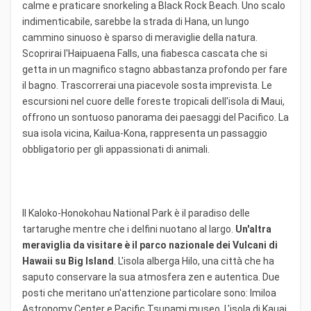
calme e praticare snorkeling a Black Rock Beach. Uno scalo
indimenticabile, sarebbe la strada di Hana, un lungo
cammino sinuoso è sparso di meraviglie della natura.
Scoprirai l'Haipuaena Falls, una fiabesca cascata che si
getta in un magnifico stagno abbastanza profondo per fare
il bagno. Trascorrerai una piacevole sosta imprevista. Le
escursioni nel cuore delle foreste tropicali dell'isola di Maui,
offrono un sontuoso panorama dei paesaggi del Pacifico. La
sua isola vicina, Kailua-Kona, rappresenta un passaggio
obbligatorio per gli appassionati di animali.
Il Kaloko-Honokohau National Park è il paradiso delle
tartarughe mentre che i delfini nuotano al largo.
Un'altra
meraviglia da visitare è il parco nazionale dei Vulcani di
Hawaii su Big Island
. L'isola alberga Hilo, una città che ha
saputo conservare la sua atmosfera zen e autentica. Due
posti che meritano un'attenzione particolare sono: Imiloa
Astronomy Center e Pacific Tsunami museo. L'isola di Kauai,