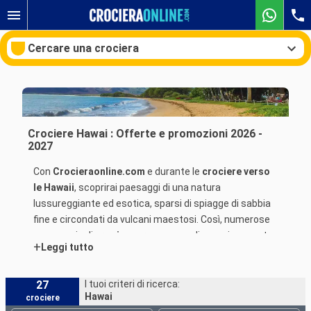
Cercare una crociera
Le nostre destinazioni
Crociere Hawai : Offerte e promozioni 2026 -
2027
Mesi di partenza
Con
Crocieraonline.com
e durante le
crociere verso
le Hawaii
, scoprirai paesaggi di una natura
Porti
Compagnie
lussureggiante ed esotica, sparsi di spiagge di sabbia
fine e circondati da vulcani maestosi. Così, numerose
Ricerca
compagnie di
crociera
propongono di scoprire questa
+
Leggi tutto
regione in
partenza dai porti di Vancouver
o Honolulu
come
Norwegian Cruise Line
,
Carnival
,
Royal Caribbean
o
la compagnia Ponant
.
27
I tuoi criteri di ricerca:
Hawai
crociere