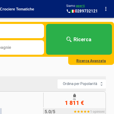
Siamo
aperti
Crociere Tematiche
0289732121
Ricerca
agnie
Ricerca Avanzata
Ordina per Popolarità
da
1 811 €
5.0/5
1 opinioni