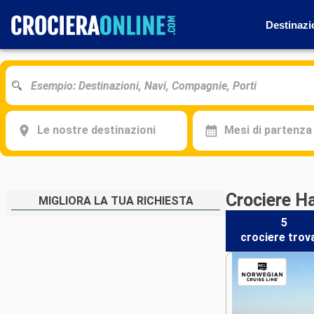
Destinazi
Le nostre destinazioni
Mesi di partenza
Crociere H
MIGLIORA LA TUA RICHIESTA
5
crociere
trov