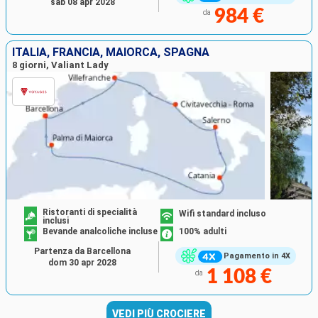
sab 08 apr 2028
984 €
da
ITALIA, FRANCIA, MAIORCA, SPAGNA
8 giorni, Valiant Lady
Ristoranti di specialità
Wifi standard incluso
inclusi
Bevande analcoliche incluse
100% adulti
Partenza da Barcellona
Pagamento in 4X
dom 30 apr 2028
1 108 €
da
VEDI PIÙ CROCIERE