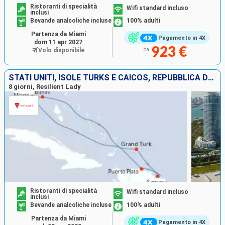
Ristoranti di specialità
Wifi standard incluso
inclusi
Bevande analcoliche incluse
100% adulti
Partenza da Miami
Pagamento in 4X
dom 11 apr 2027
923 €
Volo disponibile
da
STATI UNITI, ISOLE TURKS E CAICOS, REPUBBLICA DOMINICANA, BAHAMAS
8 giorni, Resilient Lady
Ristoranti di specialità
Wifi standard incluso
inclusi
Bevande analcoliche incluse
100% adulti
Partenza da Miami
Pagamento in 4X