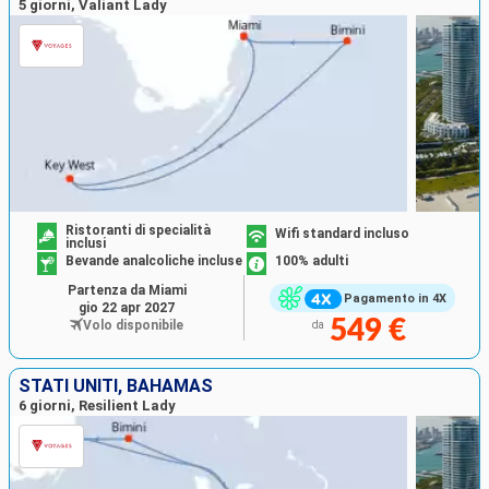
5 giorni, Valiant Lady
Ristoranti di specialità
Wifi standard incluso
inclusi
Bevande analcoliche incluse
100% adulti
Partenza da Miami
Pagamento in 4X
gio 22 apr 2027
549 €
Volo disponibile
da
STATI UNITI, BAHAMAS
6 giorni, Resilient Lady