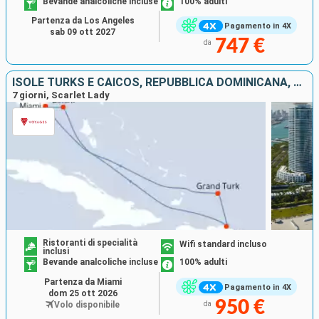
Bevande analcoliche incluse
100% adulti
Partenza da Los Angeles
Pagamento in 4X
sab 09 ott 2027
747 €
da
ISOLE TURKS E CAICOS, REPUBBLICA DOMINICANA, BAHAMAS, STATI UNITI
7 giorni, Scarlet Lady
Ristoranti di specialità
Wifi standard incluso
inclusi
Bevande analcoliche incluse
100% adulti
Partenza da Miami
Pagamento in 4X
dom 25 ott 2026
950 €
Volo disponibile
da