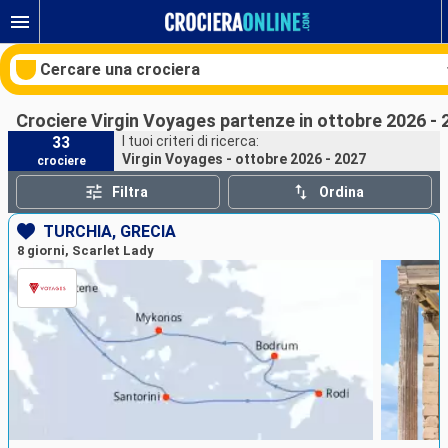
Cercare una crociera
Crociere Virgin Voyages partenze in ottobre 2026 - 
33
I tuoi criteri di ricerca:
Virgin Voyages - ottobre 2026 - 2027
crociere
Le nostre destinazioni
Filtra
Ordina
Mesi di partenza
TURCHIA, GRECIA
8 giorni, Scarlet Lady
Porti
Compagnie
Ricerca