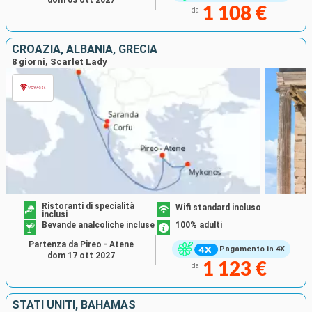
1 108 €
da
CROAZIA, ALBANIA, GRECIA
8 giorni, Scarlet Lady
Ristoranti di specialità
Wifi standard incluso
inclusi
Bevande analcoliche incluse
100% adulti
Partenza da Pireo - Atene
Pagamento in 4X
dom 17 ott 2027
1 123 €
da
STATI UNITI, BAHAMAS