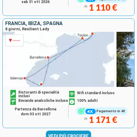
sab 31 ott 2026
1 110 €
da
FRANCIA, IBIZA, SPAGNA
8 giorni, Resilient Lady
Ristoranti di specialità
Wifi standard incluso
inclusi
Bevande analcoliche incluse
100% adulti
Partenza da Barcellona
Pagamento in 4X
dom 03 ott 2027
1 171 €
da
VEDI PIÙ CROCIERE