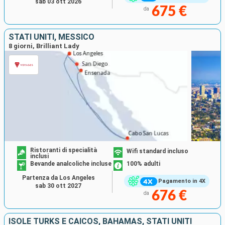
sab 03 ott 2026
675 €
da
STATI UNITI, MESSICO
8 giorni, Brilliant Lady
Ristoranti di specialità
Wifi standard incluso
inclusi
Bevande analcoliche incluse
100% adulti
Partenza da Los Angeles
Pagamento in 4X
sab 30 ott 2027
676 €
da
ISOLE TURKS E CAICOS, BAHAMAS, STATI UNITI