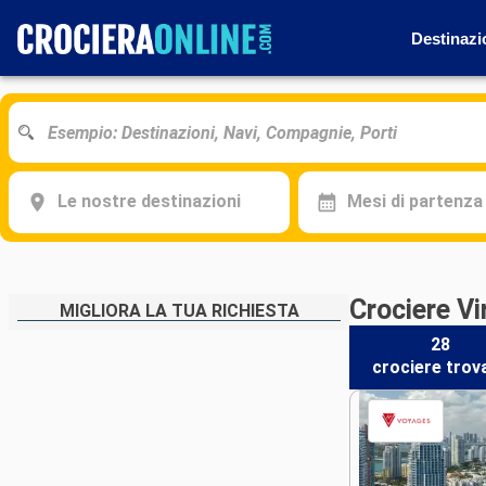
Destinazi
Le nostre destinazioni
Mesi di partenza
Crociere Vi
MIGLIORA LA TUA RICHIESTA
28
crociere
trov