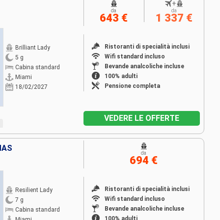
+
da
da
643 €
1 337 €
Ristoranti di specialità inclusi
Brilliant Lady
Wifi standard incluso
5 g
Bevande analcoliche incluse
Cabina standard
100% adulti
Miami
Pensione completa
18/02/2027
VEDERE LE OFFERTE
MAS
da
694 €
Ristoranti di specialità inclusi
Resilient Lady
Wifi standard incluso
7 g
Bevande analcoliche incluse
Cabina standard
100% adulti
Miami