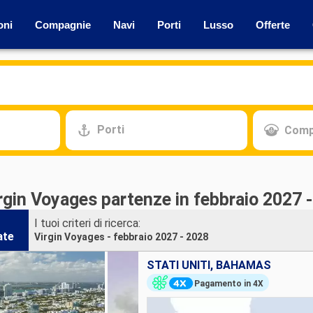
oni
Compagnie
Navi
Porti
Lusso
Offerte
Porti
Comp
rgin Voyages partenze in febbraio 2027 
I tuoi criteri di ricerca:
ate
Virgin Voyages - febbraio 2027 - 2028
STATI UNITI, BAHAMAS
Pagamento in 4X