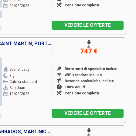
Pensione completa
20/02/2028
VEDERE LE OFFERTE
ARUBA, ANTIGUA E BARBUDA, SAINT MARTIN, PORTORICO
da
747 €
Ristoranti di specialità inclusi
Scarlet Lady
Wifi standard incluso
8 g
Bevande analcoliche incluse
Cabina standard
100% adulti
San Juan
Pensione completa
19/02/2028
VEDERE LE OFFERTE
PORTORICO, SAINT MARTIN, BARBADOS, MARTINICA, SAINT THOMAS
da