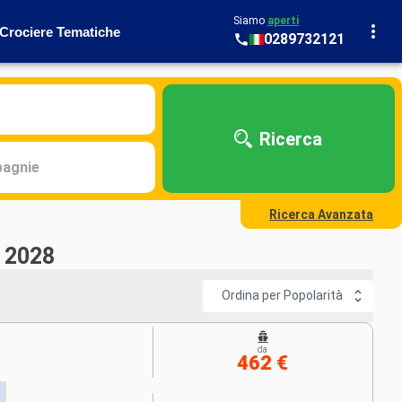
Siamo
aperti
Crociere Tematiche
0289732121
Ricerca
agnie
Ricerca Avanzata
- 2028
Ordina per Popolarità
da
462 €