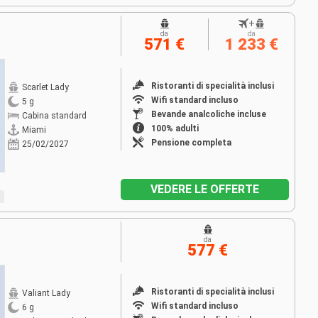
+
da
da
571 €
1 233 €
Ristoranti di specialità inclusi
Scarlet Lady
Wifi standard incluso
5 g
Bevande analcoliche incluse
Cabina standard
100% adulti
Miami
Pensione completa
25/02/2027
VEDERE LE OFFERTE
da
577 €
Ristoranti di specialità inclusi
Valiant Lady
Wifi standard incluso
6 g