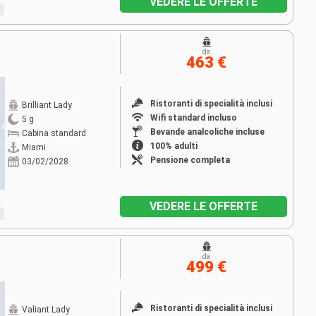
VEDERE LE OFFERTE
da
463 €
Ristoranti di specialità inclusi
Brilliant Lady
Wifi standard incluso
5 g
Bevande analcoliche incluse
Cabina standard
100% adulti
Miami
Pensione completa
03/02/2028
VEDERE LE OFFERTE
da
499 €
Ristoranti di specialità inclusi
Valiant Lady