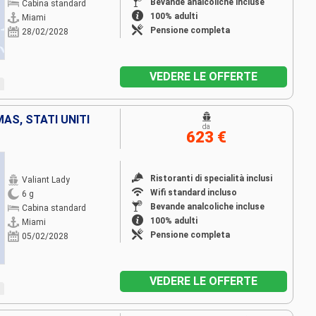
Bevande analcoliche incluse
Cabina standard
100% adulti
Miami
Pensione completa
28/02/2028
VEDERE LE OFFERTE
AS, STATI UNITI
da
623 €
Ristoranti di specialità inclusi
Valiant Lady
Wifi standard incluso
6 g
Bevande analcoliche incluse
Cabina standard
100% adulti
Miami
Pensione completa
05/02/2028
VEDERE LE OFFERTE