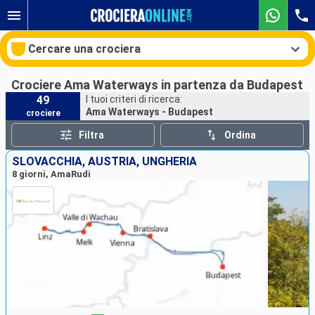
Cercare una crociera
Crociere Ama Waterways in partenza da Budapest
49
I tuoi criteri di ricerca:
Ama Waterways - Budapest
crociere
Le nostre destinazioni
Filtra
Ordina
Mesi di partenza
SLOVACCHIA, AUSTRIA, UNGHERIA
8 giorni, AmaRudi
Porti
Compagnie
Ricerca