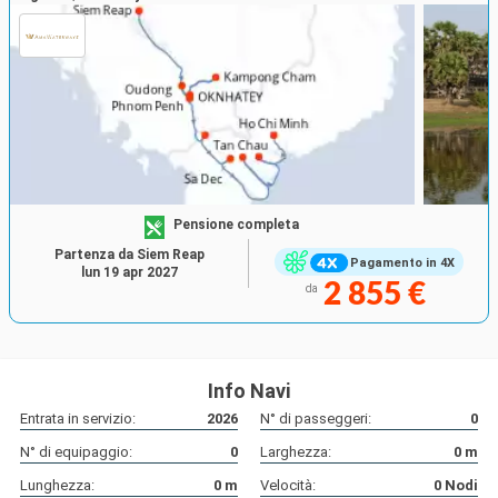
Pensione completa
Partenza da Siem Reap
Pagamento in 4X
lun 19 apr 2027
2 855 €
da
Info Navi
Entrata in servizio:
2026
N° di passeggeri:
0
N° di equipaggio:
0
Larghezza:
0
m
Lunghezza:
0
m
Velocità:
0
Nodi