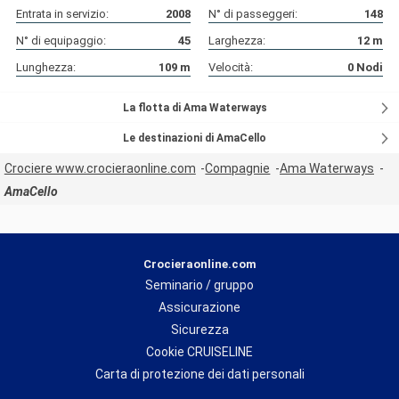
Entrata in servizio:
2008
N° di passeggeri:
148
N° di equipaggio:
45
Larghezza:
12
m
Lunghezza:
109
m
Velocità:
0
Nodi
La flotta di Ama Waterways
Le destinazioni di AmaCello
Crociere www.crocieraonline.com
Compagnie
Ama Waterways
AmaCello
Crocieraonline.com
Seminario / gruppo
Assicurazione
Sicurezza
Cookie CRUISELINE
Carta di protezione dei dati personali