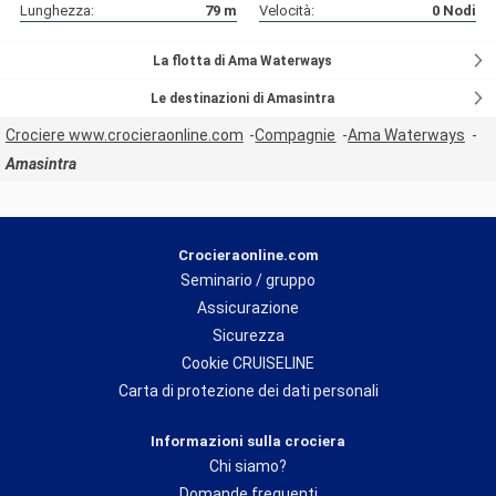
Lunghezza:
79
m
Velocità:
0
Nodi
La flotta di Ama Waterways
Le destinazioni di Amasintra
Crociere www.crocieraonline.com
Compagnie
Ama Waterways
Amasintra
Crocieraonline.com
Seminario / gruppo
Assicurazione
Sicurezza
Cookie CRUISELINE
Carta di protezione dei dati personali
Informazioni sulla crociera
Chi siamo?
Domande frequenti