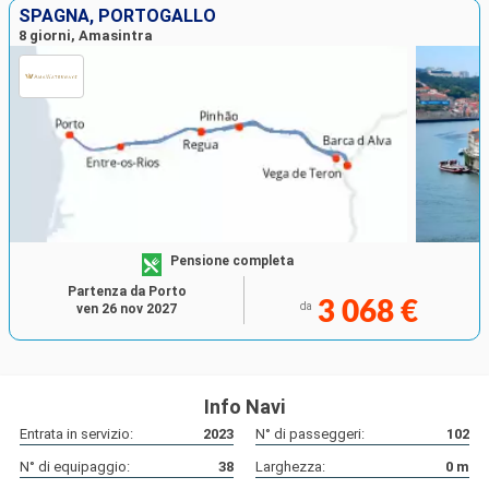
SPAGNA, PORTOGALLO
8 giorni, Amasintra
Pensione completa
Partenza da Porto
3 068 €
da
ven 26 nov 2027
Info Navi
Entrata in servizio:
2023
N° di passeggeri:
102
N° di equipaggio:
38
Larghezza:
0
m