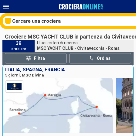
Cercare una crociera
Crociere MSC YACHT CLUB in partenza da Civitavec
39
I tuoi criteri di ricerca:
MSC YACHT CLUB - Civitavecchia - Roma
crociere
Le nostre destinazioni
Filtra
Ordina
Mesi di partenza
ITALIA, SPAGNA, FRANCIA
5 giorni, MSC Divina
Porti
Compagnie
Ricerca