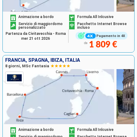
Animazione a bordo
Formula All Inlcusive
Servizio di maggiordomo
Pacchetto Internet Browse
personalizzato
incluso
Partenza da Civitavecchia - Roma
Pagamento in 4X
mer 21 ott 2026
1 809 €
da
FRANCIA, SPAGNA, IBIZA, ITALIA
8 giorni, MSc Fantasia
Animazione a bordo
Formula All Inlcusive
Servizio di maggiordomo
Pacchetto Internet Browse