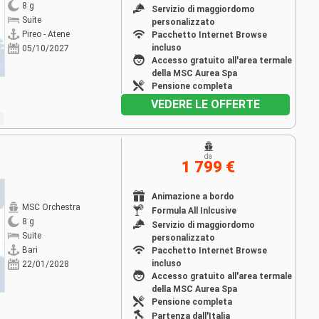
8 g
Servizio di maggiordomo
Suite
personalizzato
Pireo - Atene
Pacchetto Internet Browse
incluso
05/10/2027
Accesso gratuito all'area termale
della MSC Aurea Spa
Pensione completa
VEDERE LE OFFERTE
da
1 799 €
Animazione a bordo
MSC Orchestra
Formula All Inlcusive
8 g
Servizio di maggiordomo
Suite
personalizzato
Bari
Pacchetto Internet Browse
incluso
22/01/2028
Accesso gratuito all'area termale
della MSC Aurea Spa
Pensione completa
Partenza dall'Italia