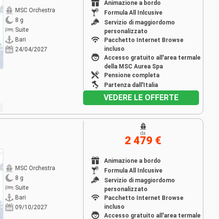
Animazione a bordo
MSC Orchestra
Formula All Inlcusive
8 g
Servizio di maggiordomo
Suite
personalizzato
Bari
Pacchetto Internet Browse
incluso
24/04/2027
Accesso gratuito all'area termale
della MSC Aurea Spa
Pensione completa
Partenza dall'Italia
VEDERE LE OFFERTE
da
2 479 €
Animazione a bordo
MSC Orchestra
Formula All Inlcusive
8 g
Servizio di maggiordomo
Suite
personalizzato
Bari
Pacchetto Internet Browse
incluso
09/10/2027
Accesso gratuito all'area termale