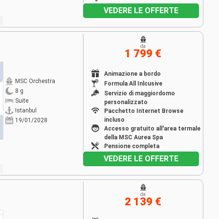
VEDERE LE OFFERTE
da
1 799 €
Animazione a bordo
MSC Orchestra
Formula All Inlcusive
8 g
Servizio di maggiordomo
Suite
personalizzato
Istanbul
Pacchetto Internet Browse
incluso
19/01/2028
Accesso gratuito all'area termale
della MSC Aurea Spa
Pensione completa
VEDERE LE OFFERTE
da
2 139 €