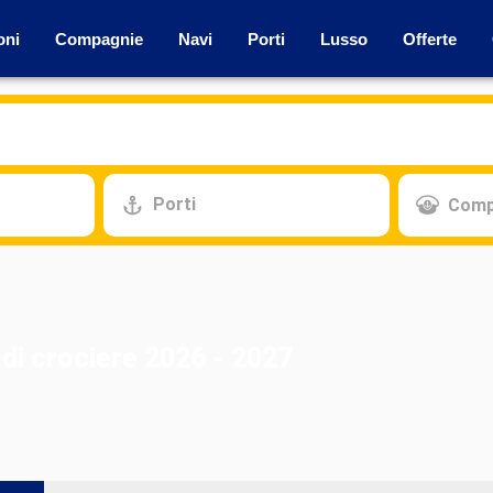
oni
Compagnie
Navi
Porti
Lusso
Offerte
Porti
Comp
di crociere 2026 - 2027