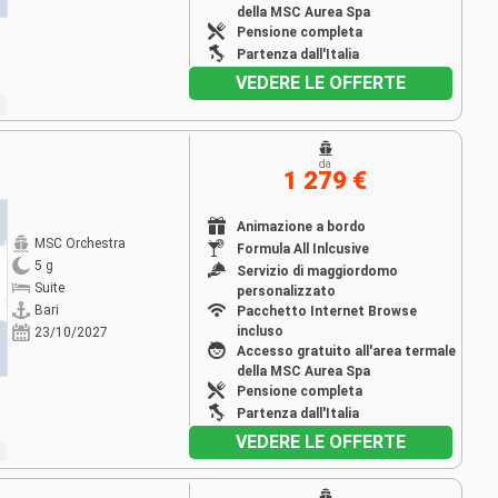
della MSC Aurea Spa
Pensione completa
Partenza dall'Italia
VEDERE LE OFFERTE
da
1 279 €
Animazione a bordo
MSC Orchestra
Formula All Inlcusive
5 g
Servizio di maggiordomo
Suite
personalizzato
Bari
Pacchetto Internet Browse
incluso
23/10/2027
Accesso gratuito all'area termale
della MSC Aurea Spa
Pensione completa
Partenza dall'Italia
VEDERE LE OFFERTE