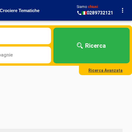
Siamo
chiusi
Crociere Tematiche
0289732121
Ricerca
agnie
Ricerca Avanzata