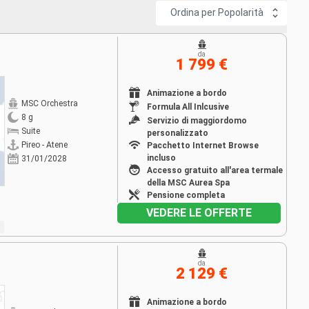
Ordina per Popolarità
da
1 799 €
Animazione a bordo
MSC Orchestra
Formula All Inlcusive
8 g
Servizio di maggiordomo
Suite
personalizzato
Pireo - Atene
Pacchetto Internet Browse
incluso
31/01/2028
Accesso gratuito all'area termale
della MSC Aurea Spa
Pensione completa
VEDERE LE OFFERTE
da
2 129 €
Animazione a bordo