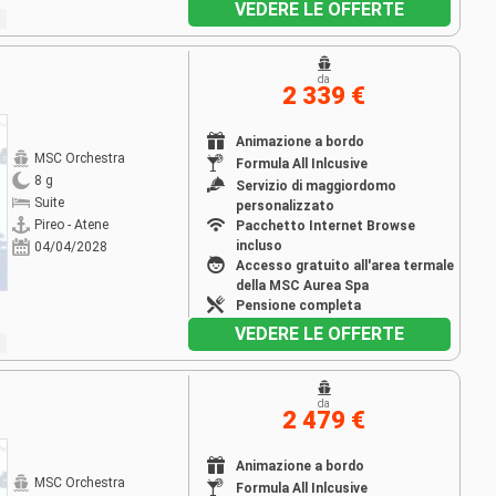
VEDERE LE OFFERTE
da
2 339 €
Animazione a bordo
MSC Orchestra
Formula All Inlcusive
8 g
Servizio di maggiordomo
Suite
personalizzato
Pireo - Atene
Pacchetto Internet Browse
incluso
04/04/2028
Accesso gratuito all'area termale
della MSC Aurea Spa
Pensione completa
VEDERE LE OFFERTE
da
2 479 €
Animazione a bordo
MSC Orchestra
Formula All Inlcusive