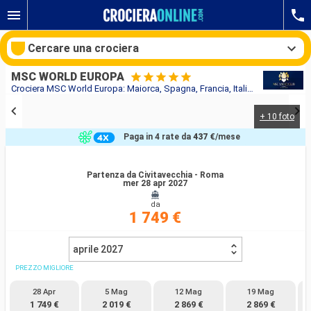
Cercare una crociera
MSC WORLD EUROPA
Crociera MSC World Europa: Maiorca, Spagna, Francia, Italia in partenza da Civitavecchia - Roma
+ 10 foto
Le nostre destinazioni
Paga in 4 rate da
437 €
/mese
Mesi di partenza
Partenza da Civitavecchia - Roma
mer 28 apr 2027
Porti
Compagnie
da
1 749 €
Ricerca
aprile 2027
PREZZO MIGLIORE
28 Apr
5 Mag
12 Mag
19 Mag
1 749 €
2 019 €
2 869 €
2 869 €