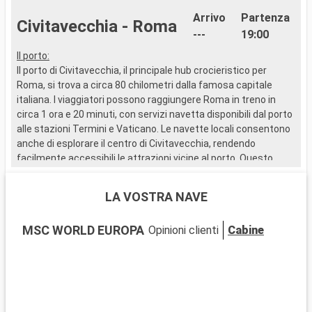
Arrivo
Partenza
Civitavecchia - Roma
---
19:00
Il porto:
..
Il porto di Civitavecchia, il principale hub crocieristico per
Roma, si trova a circa 80 chilometri dalla famosa capitale
italiana. I viaggiatori possono raggiungere Roma in treno in
circa 1 ora e 20 minuti, con servizi navetta disponibili dal porto
alle stazioni Termini e Vaticano. Le navette locali consentono
anche di esplorare il centro di Civitavecchia, rendendo
facilmente accessibili le attrazioni vicine al porto. Questo
scalo del Mediterraneo è la base perfetta per scoprire le
meraviglie di Roma.
LA VOSTRA NAVE
Cosa si può visitare a Civitavecchia?
MSC WORLD EUROPA
Opinioni clienti
Cabine
Civitavecchia, città portuale ricca di storia, ospita diversi siti di
interesse vicino al porto. Scoprite il Forte Michelangelo, un
bastione rinascimentale con una magnifica vista sul mare.
Passeggiate sul Lungomare, il vivace viale marittimo, per
un'esperienza davvero locale. Il Museo Archeologico Nazionale
di Civitavecchia, ospitato in un edificio storico, espone reperti