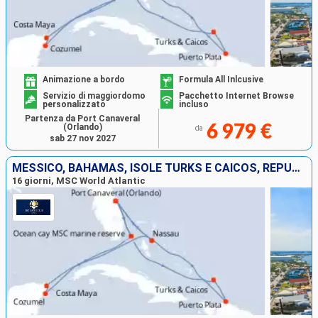
Animazione a bordo
Formula All Inlcusive
Servizio di maggiordomo
Pacchetto Internet Browse
personalizzato
incluso
Partenza da Port Canaveral
(Orlando)
6 979 €
da
sab 27 nov 2027
MESSICO, BAHAMAS, ISOLE TURKS E CAICOS, REPUBBLICA DOMINICANA, STATI UNITI
16 giorni, MSC World Atlantic