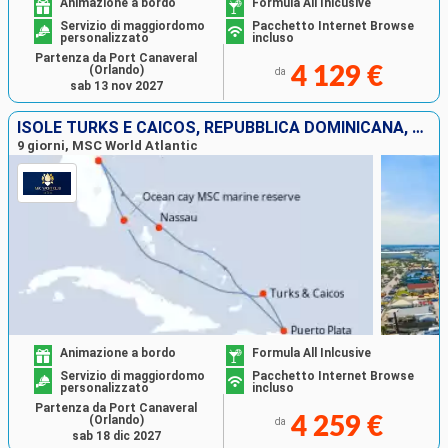
Animazione a bordo
Formula All Inlcusive
Servizio di maggiordomo
Pacchetto Internet Browse
personalizzato
incluso
Partenza da Port Canaveral
(Orlando)
4 129 €
da
sab 13 nov 2027
ISOLE TURKS E CAICOS, REPUBBLICA DOMINICANA, BAHAMAS, STATI UNITI
9 giorni, MSC World Atlantic
Animazione a bordo
Formula All Inlcusive
Servizio di maggiordomo
Pacchetto Internet Browse
personalizzato
incluso
Partenza da Port Canaveral
(Orlando)
4 259 €
da
sab 18 dic 2027