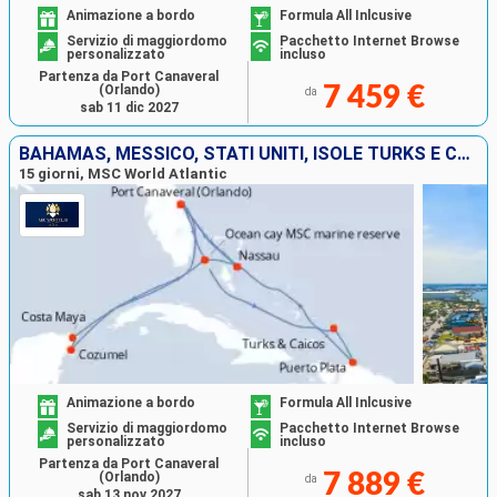
Animazione a bordo
Formula All Inlcusive
Servizio di maggiordomo
Pacchetto Internet Browse
personalizzato
incluso
Partenza da Port Canaveral
(Orlando)
7 459 €
da
sab 11 dic 2027
BAHAMAS, MESSICO, STATI UNITI, ISOLE TURKS E CAICOS, REPUBBLICA DOMINICANA
15 giorni, MSC World Atlantic
Animazione a bordo
Formula All Inlcusive
Servizio di maggiordomo
Pacchetto Internet Browse
personalizzato
incluso
Partenza da Port Canaveral
(Orlando)
7 889 €
da
sab 13 nov 2027