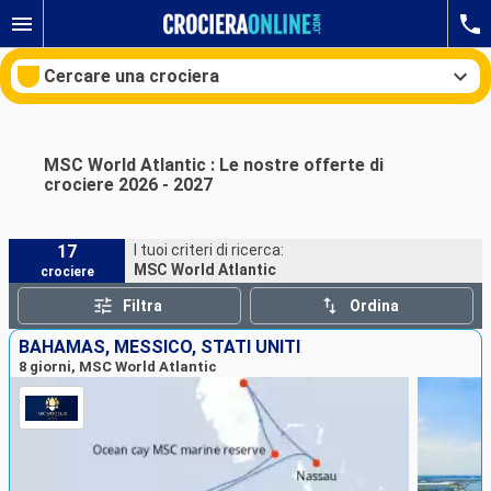
Cercare una crociera
Mostra le altre 3 foto
MSC World Atlantic : Le nostre offerte di
crociere 2026 - 2027
Le nostre destinazioni
Mesi di partenza
17
I tuoi criteri di ricerca:
MSC World Atlantic
crociere
Porti
Compagnie
Filtra
Ordina
BAHAMAS, MESSICO, STATI UNITI
Ricerca
8 giorni, MSC World Atlantic