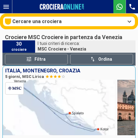
Cercare una crociera
Crociere MSC Crociere in partenza da Venezia
30
I tuoi criteri di ricerca:
MSC Crociere - Venezia
crociere
Le nostre destinazioni
Filtra
Ordina
Mesi di partenza
ITALIA, MONTENEGRO, CROAZIA
5 giorni, MSC Lirica
Porti
Compagnie
Ricerca