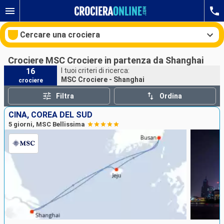
Cercare una crociera
Crociere MSC Crociere in partenza da Shanghai
16
I tuoi criteri di ricerca:
MSC Crociere - Shanghai
crociere
Le nostre destinazioni
Filtra
Ordina
Mesi di partenza
CINA, COREA DEL SUD
5 giorni, MSC Bellissima
Porti
Compagnie
Ricerca