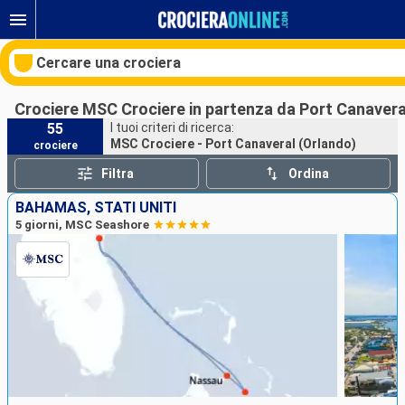
Cercare una crociera
Crociere MSC Crociere in partenza da Port Canavera
55
I tuoi criteri di ricerca:
MSC Crociere - Port Canaveral (Orlando)
crociere
Le nostre destinazioni
Filtra
Ordina
Mesi di partenza
BAHAMAS, STATI UNITI
5 giorni, MSC Seashore
Porti
Compagnie
Ricerca