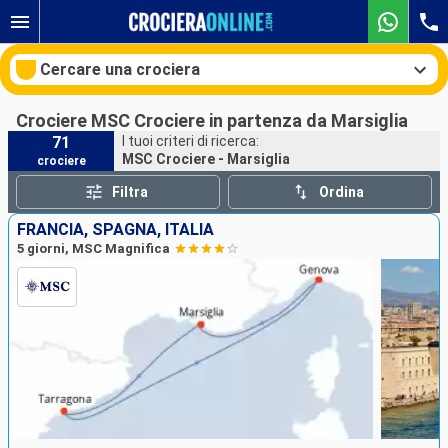
Cercare una crociera
Crociere MSC Crociere in partenza da Marsiglia
71
I tuoi criteri di ricerca:
MSC Crociere - Marsiglia
crociere
Le nostre destinazioni
Filtra
Ordina
Mesi di partenza
FRANCIA, SPAGNA, ITALIA
5 giorni, MSC Magnifica
Porti
Compagnie
Ricerca