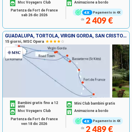
Msc Voyagers Club
Animazione a bordo
Partenza da Fort de France
Pagamento in 4X
sab 26 dic 2026
2 409 €
da
GUADALUPA, TORTOLA, VIRGIN GORDA, SAN CRISTOFORO E NEVIS, SAINT MARTIN, REPUBBLICA DOMINICANA, BARBADOS, MARTINICA
15 giorni, MSC Opera
Bambini gratis fino a 12
Mini Club bambini gratis
anni
Msc Voyagers Club
Animazione a bordo
Partenza da Fort de France
Pagamento in 4X
ven 18 dic 2026
2 489 €
da