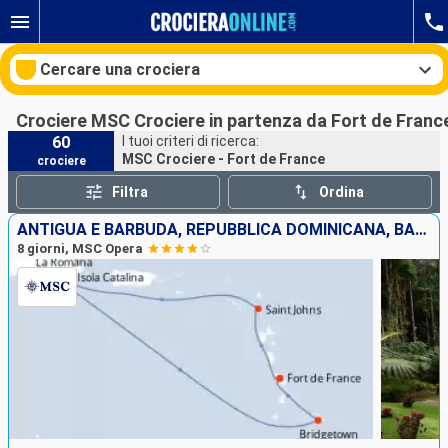
Cercare una crociera
Crociere MSC Crociere in partenza da Fort de Franc
60
I tuoi criteri di ricerca:
MSC Crociere - Fort de France
crociere
Le nostre destinazioni
Filtra
Ordina
Mesi di partenza
ANTIGUA E BARBUDA, REPUBBLICA DOMINICANA, BARBADOS, MARTINICA
8 giorni, MSC Opera
Porti
Compagnie
Ricerca