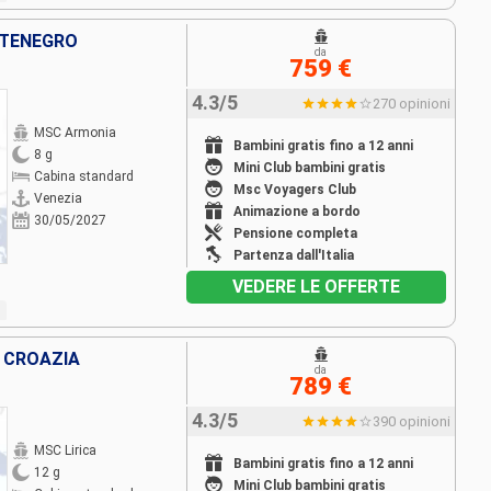
NTENEGRO
da
759 €
4.3/5
270 opinioni
MSC Armonia
Bambini gratis fino a 12 anni
8 g
Mini Club bambini gratis
Cabina standard
Msc Voyagers Club
Venezia
Animazione a bordo
30/05/2027
Pensione completa
Partenza dall'Italia
VEDERE LE OFFERTE
, CROAZIA
da
789 €
4.3/5
390 opinioni
MSC Lirica
Bambini gratis fino a 12 anni
12 g
Mini Club bambini gratis