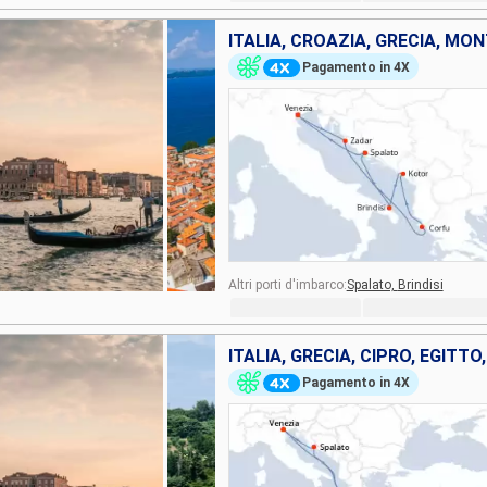
ITALIA, CROAZIA, GRECIA, MO
Pagamento in 4X
Altri porti d'imbarco:
Spalato,
Brindisi
ITALIA, GRECIA, CIPRO, EGITTO
Pagamento in 4X