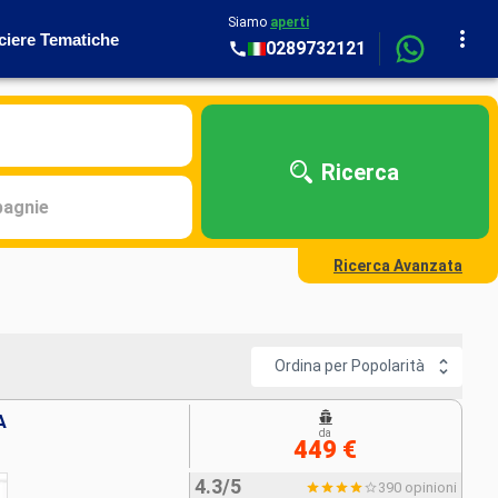
Siamo
aperti
ciere Tematiche
0289732121
Ricerca
agnie
Ricerca Avanzata
Ordina per Popolarità
A
da
449 €
4.3/5
390 opinioni