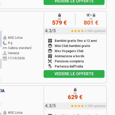
VEDERE LE OFFERTE
+
da
da
579 €
801 €
4.3/5
390 opinioni
MSC Lirica
Bambini gratis fino a 12 anni
8 g
Mini Club bambini gratis
Cabina standard
Msc Voyagers Club
Venezia
Animazione a bordo
17/10/2026
Pensione completa
Partenza dall'Italia
VEDERE LE OFFERTE
ZIA
da
629 €
4.3/5
390 opinioni
MSC Lirica