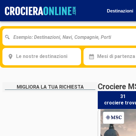
Destinazioni
Le nostre destinazioni
Mesi di partenza
Crociere MS
MIGLIORA LA TUA RICHIESTA
31
crociere
trov