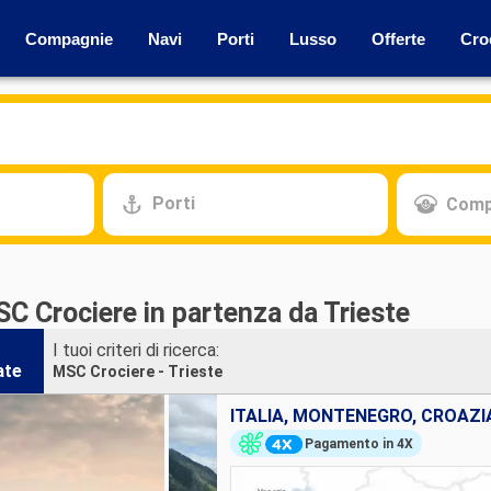
Compagnie
Navi
Porti
Lusso
Offerte
Cro
Porti
Comp
C Crociere in partenza da Trieste
I tuoi criteri di ricerca:
ate
MSC Crociere - Trieste
ITALIA, MONTENEGRO, CROAZI
Pagamento in 4X