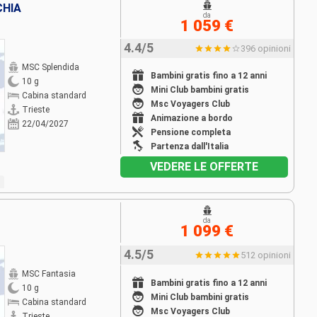
CHIA
da
1 059 €
4.4/5
396 opinioni
MSC Splendida
Bambini gratis fino a 12 anni
10 g
Mini Club bambini gratis
Cabina standard
Msc Voyagers Club
Trieste
Animazione a bordo
22/04/2027
Pensione completa
Partenza dall'Italia
VEDERE LE OFFERTE
da
1 099 €
4.5/5
512 opinioni
MSC Fantasia
Bambini gratis fino a 12 anni
10 g
Mini Club bambini gratis
Cabina standard
Msc Voyagers Club
Trieste