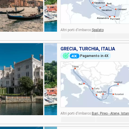
Altri porti d'imbarco:
Spalato
GRECIA, TURCHIA, ITALIA
Pagamento in 4X
Altri porti d'imbarco:
Bari,
Pireo - Atene,
Istan