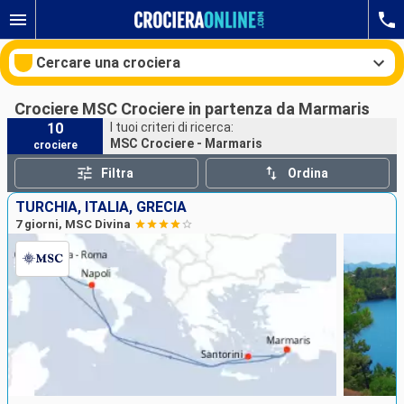
Cercare una crociera
Crociere MSC Crociere in partenza da Marmaris
10
I tuoi criteri di ricerca:
MSC Crociere - Marmaris
crociere
Le nostre destinazioni
Filtra
Ordina
Mesi di partenza
TURCHIA, ITALIA, GRECIA
7 giorni, MSC Divina
Porti
Compagnie
Ricerca