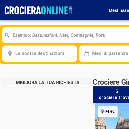
Destinazi
Le nostre destinazioni
Mesi di partenza
Crociere G
MIGLIORA LA TUA RICHIESTA
5
crociere
trov