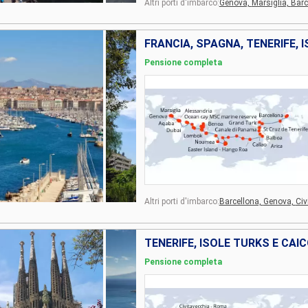
Altri porti d'imbarco:
Genova,
Marsiglia,
Barc
Pensione completa
Altri porti d'imbarco:
Barcellona,
Genova,
Civ
Pensione completa