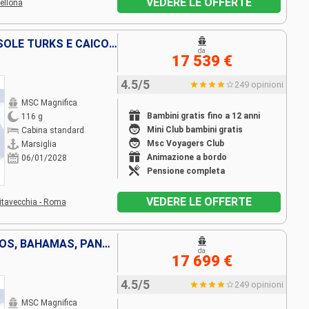
VEDERE LE OFFERTE
ellona
FRANCIA, SPAGNA, TENERIFE, ISOLE TURKS E CAICOS, BAHAMAS, PANAMA, EQUATORE, PERÙ, CILE, REGNO UNITO, TONGA, NUOVA CALEDONIA, NUOVA ZELANDA, AUSTRALIA, INDONESIA, VIETNAM, THAILANDIA, CAMBOGIA, SINGAPO
da
17 539 €
4.5/5
249 opinioni
MSC Magnifica
Bambini gratis fino a 12 anni
116 g
Mini Club bambini gratis
Cabina standard
Msc Voyagers Club
Marsiglia
Animazione a bordo
06/01/2028
Pensione completa
VEDERE LE OFFERTE
itavecchia - Roma
TENERIFE, ISOLE TURKS E CAICOS, BAHAMAS, PANAMA, EQUATORE, PERÙ, CILE, REGNO UNITO, FRANCIA, TONGA, NUOVA CALEDONIA, NUOVA ZELANDA, AUSTRALIA, INDONESIA, VIETNAM, THAILANDIA, CAMBOGIA, SINGAPORE, MALE
da
17 699 €
4.5/5
249 opinioni
MSC Magnifica