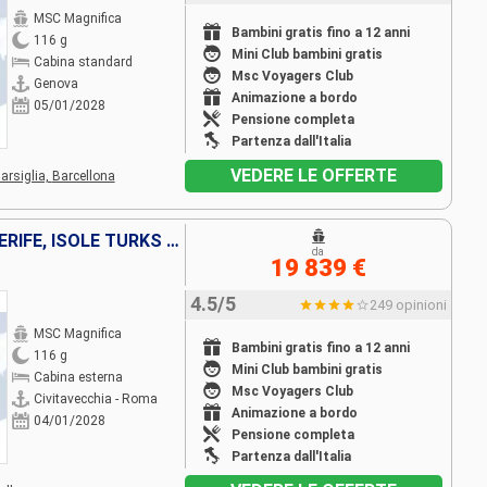
MSC Magnifica
Bambini gratis fino a 12 anni
116 g
Mini Club bambini gratis
Cabina standard
Msc Voyagers Club
Genova
Animazione a bordo
05/01/2028
Pensione completa
Partenza dall'Italia
VEDERE LE OFFERTE
arsiglia,
Barcellona
ITALIA, FRANCIA, SPAGNA, TENERIFE, ISOLE TURKS E CAICOS, BAHAMAS, PANAMA, EQUATORE, PERÙ, CILE, REGNO UNITO, TONGA, NUOVA CALEDONIA, NUOVA ZELANDA, AUSTRALIA, INDONESIA, VIETNAM, THAILANDIA, CAMBOGIA,
da
19 839 €
4.5/5
249 opinioni
MSC Magnifica
Bambini gratis fino a 12 anni
116 g
Mini Club bambini gratis
Cabina esterna
Msc Voyagers Club
Civitavecchia - Roma
Animazione a bordo
04/01/2028
Pensione completa
Partenza dall'Italia