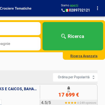
Siamo
aperti
Crociere Tematiche
0289732121
Ricerca
agnie
Ricerca Avanzata
Ordina per Popolarità
SPAGNA, TENERIFE, ISOLE TURKS E CAICOS, BAHAMAS, PANAMA, EQUATORE, PERÙ, CILE, REGNO UNITO, FRANCIA, TONGA, NUOVA CALEDONIA, NUOVA ZELANDA, AUSTRALIA, INDONESIA, VIETNAM, THAILANDIA, CAMBOGIA, SINGAPO
da
17 699 €
4.5/5
249 opinioni