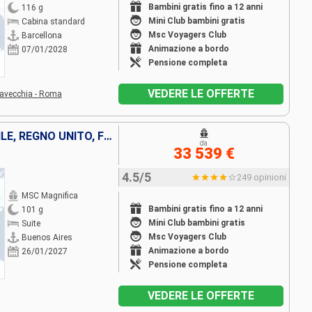
Bambini gratis fino a 12 anni
116 g
Mini Club bambini gratis
Cabina standard
Msc Voyagers Club
Barcellona
Animazione a bordo
07/01/2028
Pensione completa
VEDERE LE OFFERTE
tavecchia - Roma
ISOLE MALVINE , ARGENTINA, CILE, REGNO UNITO, FRANCIA, ISOLE COOK, NUOVA ZELANDA, AUSTRALIA, NUOVA CALEDONIA, VANUATU, SAMOA, STATI UNITI, MESSICO, COSTA RICA, PANAMA, REPUBBLICA DOMINICANA, TORTOLA,
da
33 539 €
4.5/5
249 opinioni
MSC Magnifica
Bambini gratis fino a 12 anni
101 g
Mini Club bambini gratis
Suite
Msc Voyagers Club
Buenos Aires
Animazione a bordo
26/01/2027
Pensione completa
VEDERE LE OFFERTE