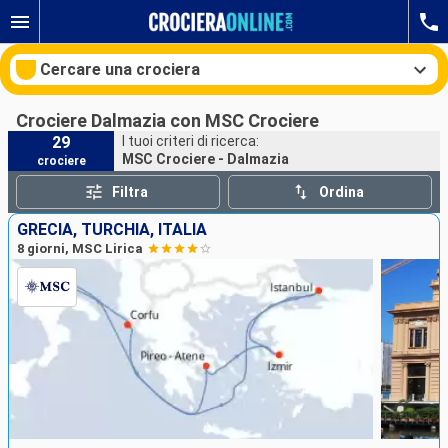
Cercare una crociera
Crociere Dalmazia con MSC Crociere
29
I tuoi criteri di ricerca:
MSC Crociere - Dalmazia
crociere
Le nostre destinazioni
Filtra
Ordina
Mesi di partenza
GRECIA, TURCHIA, ITALIA
8 giorni, MSC Lirica
Porti
Compagnie
Ricerca