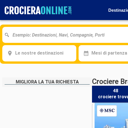
Destinazi
Le nostre destinazioni
Mesi di partenza
Crociere B
MIGLIORA LA TUA RICHIESTA
48
crociere
trov