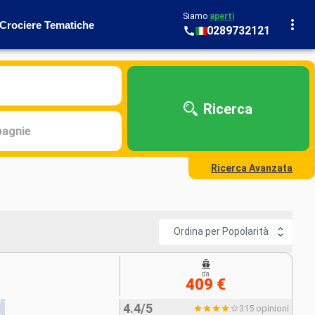
Siamo
aperti
Crociere Tematiche
0289732121
Ricerca
agnie
Ricerca Avanzata
Ordina per Popolarità
da
409 €
4.4/5
315 opinioni