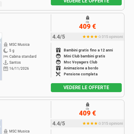
VEDERE LE OFFERTE
da
409 €
4.4/5
315 opinioni
MSC Musica
Bambini gratis fino a 12 anni
5 g
Mini Club bambini gratis
Cabina standard
Msc Voyagers Club
Santos
Animazione a bordo
16/11/2026
Pensione completa
VEDERE LE OFFERTE
da
409 €
4.4/5
315 opinioni
MSC Musica