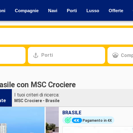
oni
Compagnie
Navi
Porti
Lusso
Offerte
Porti
Comp
rasile con MSC Crociere
I tuoi criteri di ricerca:
ate
MSC Crociere - Brasile
BRASILE
Pagamento in 4X