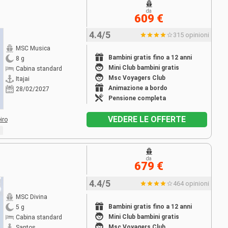
da
609 €
4.4/5
315 opinioni
MSC Musica
Bambini gratis fino a 12 anni
8 g
Mini Club bambini gratis
Cabina standard
Msc Voyagers Club
Itajai
Animazione a bordo
28/02/2027
Pensione completa
VEDERE LE OFFERTE
iro
da
679 €
4.4/5
464 opinioni
MSC Divina
Bambini gratis fino a 12 anni
5 g
Mini Club bambini gratis
Cabina standard
Msc Voyagers Club
Santos