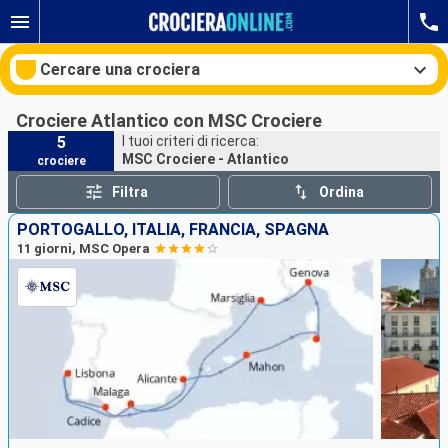
Cercare una crociera
Crociere Atlantico con MSC Crociere
5
I tuoi criteri di ricerca:
MSC Crociere - Atlantico
crociere
Le nostre destinazioni
Filtra
Ordina
Mesi di partenza
PORTOGALLO, ITALIA, FRANCIA, SPAGNA
11 giorni, MSC Opera
Porti
Compagnie
Ricerca