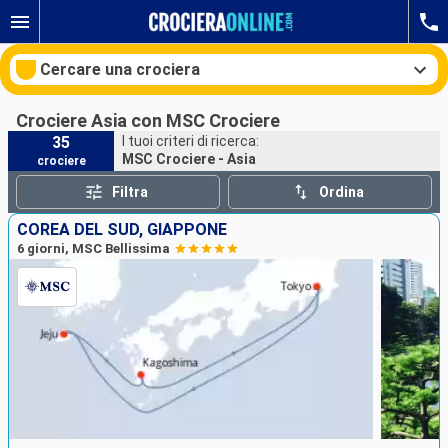
Cercare una crociera
Crociere Asia con MSC Crociere
35
I tuoi criteri di ricerca:
MSC Crociere - Asia
crociere
Le nostre destinazioni
Filtra
Ordina
Mesi di partenza
COREA DEL SUD, GIAPPONE
6 giorni, MSC Bellissima
Porti
Compagnie
Ricerca