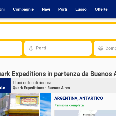
oni
Compagnie
Navi
Porti
Lusso
Offerte
Porti
Comp
uark Expeditions in partenza da Buenos 
I tuoi criteri di ricerca:
ate
Quark Expeditions - Buenos Aires
ARGENTINA, ANTARTICO
Pensione completa