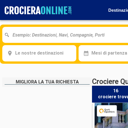
Destinazi
Le nostre destinazioni
Mesi di partenza
Crociere Q
MIGLIORA LA TUA RICHIESTA
16
crociere
trov