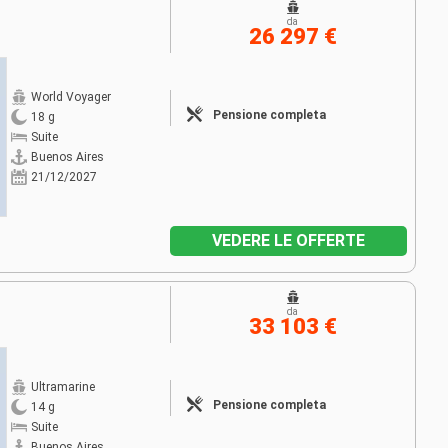
da
26 297 €
World Voyager
Pensione completa
18 g
Suite
Buenos Aires
21/12/2027
VEDERE LE OFFERTE
da
33 103 €
Ultramarine
Pensione completa
14 g
Suite
Buenos Aires