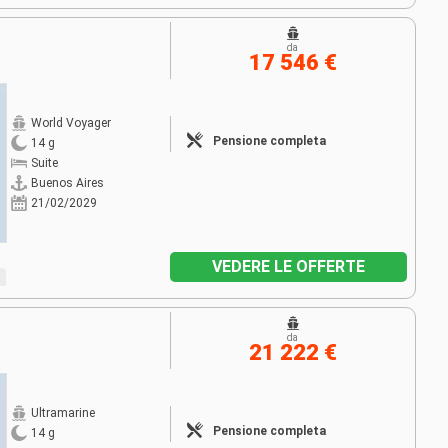
da
17 546 €
World Voyager
Pensione completa
14 g
Suite
Buenos Aires
21/02/2029
VEDERE LE OFFERTE
da
21 222 €
Ultramarine
Pensione completa
14 g