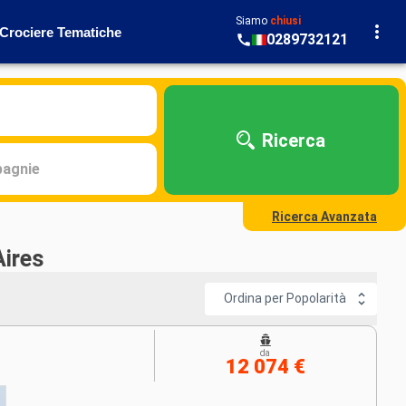
Siamo
chiusi
Crociere Tematiche
0289732121
Ricerca
agnie
Ricerca Avanzata
Aires
Ordina per Popolarità
da
12 074 €