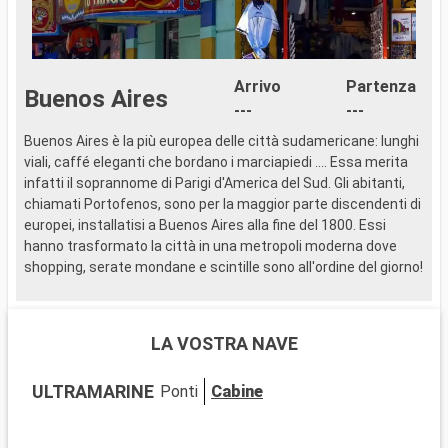
Arrivo
Partenza
Buenos Aires
---
---
Buenos Aires è la più europea delle città sudamericane: lunghi
I
viali, caffé eleganti che bordano i marciapiedi .... Essa merita
S
infatti il soprannome di Parigi d'America del Sud. Gli abitanti,
U
chiamati Portofenos, sono per la maggior parte discendenti di
F
europei, installatisi a Buenos Aires alla fine del 1800. Essi
a
hanno trasformato la città in una metropoli moderna dove
i
shopping, serate mondane e scintille sono all'ordine del giorno!
c
C
U
LA VOSTRA NAVE
F
e
ULTRAMARINE
Ponti
Cabine
f
n
m