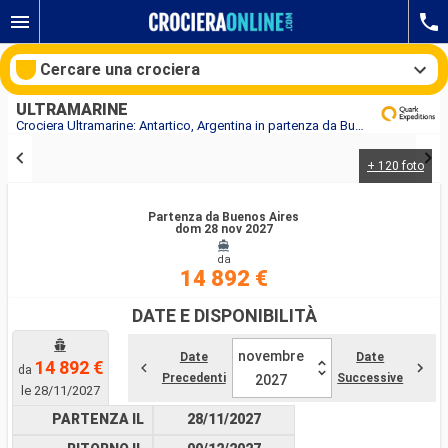
Cercare una crociera
ULTRAMARINE
Crociera Ultramarine: Antartico, Argentina in partenza da Buenos Aires
+ 120 foto
Le nostre destinazioni
Partenza da Buenos Aires
Mesi di partenza
dom 28 nov 2027
da
Porti
Compagnie
14 892 €
DATE E DISPONIBILITÀ
Ricerca
novembre
Date
Date
14 892 €
da
Precedenti
Successive
2027
le 28/11/2027
PARTENZA IL
28/11/2027