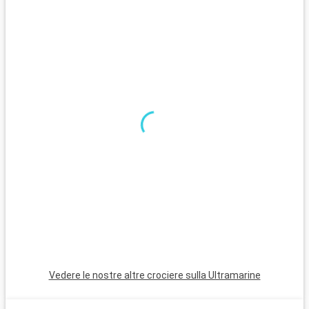
p
c
C
A
l
v
H
n
i
Vedere le nostre altre crociere sulla Ultramarine