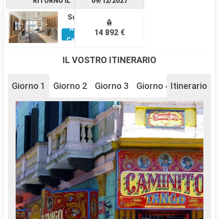
RITORNO IL
09/12/2027
Suite
Altre
14 892 €
Cabine
IL VOSTRO ITINERARIO
Giorno 1
Giorno 2
Giorno 3
Giorno 4
Itinerario
Giorno 5