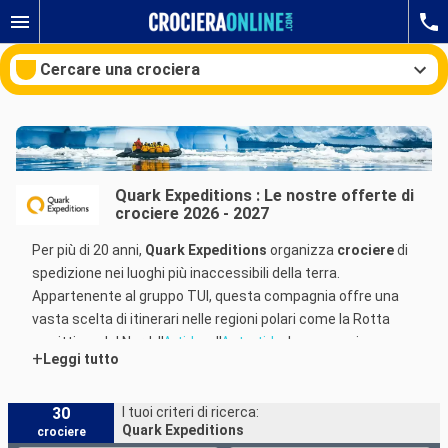
Cercare una crociera
Le nostre destinazioni
Quark Expeditions : Le nostre offerte di
crociere 2026 - 2027
Mesi di partenza
Per più di 20 anni,
Quark Expeditions
organizza
crociere
di
Porti
Compagnie
spedizione nei luoghi più inaccessibili della terra.
Appartenente al gruppo TUI, questa compagnia offre una
Ricerca
vasta scelta di itinerari nelle regioni polari come la Rotta
marittima del Nord, l'
Artide
e l'
Antartide
. Le sue navi sono
+
Leggi tutto
appositamente progettate per le acque ghiacciate.
Leader in questo tipo di
crociera
,
Quark Expeditions
fa
30
I tuoi criteri di ricerca:
Quark Expeditions
crociere
concorrenza diretta a compagnie come
Cruceros Australis