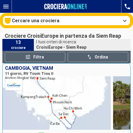
Cercare una crociera
Crociere CroisiEurope in partenza da Siem Reap
13
I tuoi criteri di ricerca:
CroisiEurope - Siem Reap
crociere
Le nostre destinazioni
Filtra
Ordina
Mesi di partenza
CAMBOGIA, VIETNAM
11 giorni, RV Toum Tiou II
Porti
Compagnie
Ricerca