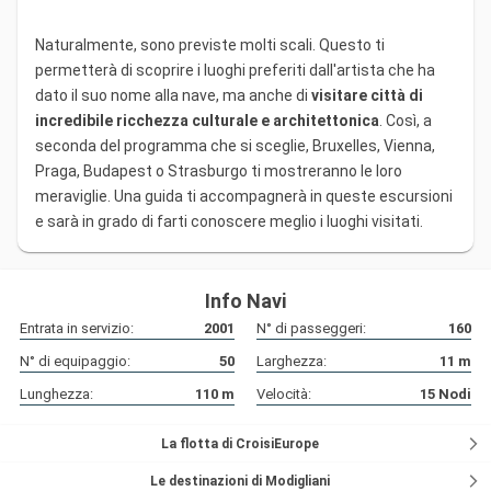
Naturalmente, sono previste molti scali. Questo ti
permetterà di scoprire i luoghi preferiti dall'artista che ha
dato il suo nome alla nave, ma anche di
visitare città di
incredibile ricchezza culturale e architettonica
. Così, a
seconda del programma che si sceglie, Bruxelles, Vienna,
Praga, Budapest o Strasburgo ti mostreranno le loro
meraviglie. Una guida ti accompagnerà in queste escursioni
e sarà in grado di farti conoscere meglio i luoghi visitati.
Info Navi
Entrata in servizio:
2001
N° di passeggeri:
160
N° di equipaggio:
50
Larghezza:
11
m
Lunghezza:
110
m
Velocità:
15
Nodi
La flotta di CroisiEurope
Le destinazioni di Modigliani