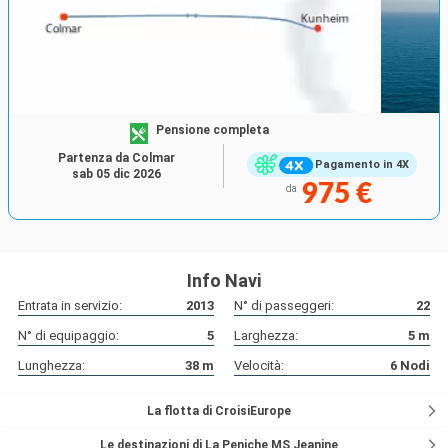
Pensione completa
Partenza da Colmar
Pagamento in 4X
sab 05 dic 2026
975 €
da
Info Navi
Entrata in servizio:
2013
N° di passeggeri:
22
N° di equipaggio:
5
Larghezza:
5
m
Lunghezza:
38
m
Velocità:
6
Nodi
La flotta di CroisiEurope
Le destinazioni di La Peniche MS Jeanine