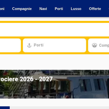
oni
Compagnie
Navi
Porti
Lusso
Offerte
Porti
Comp
rociere 2026 - 2027