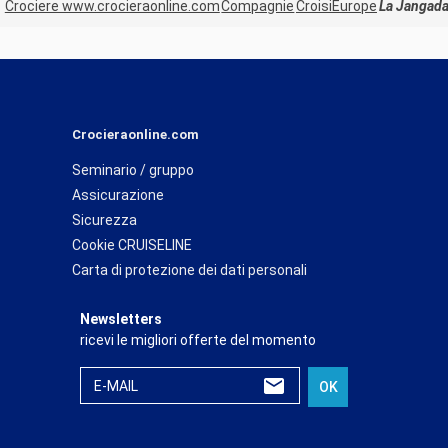
Crociere www.crocieraonline.com
Compagnie
CroisiEurope
La Jangad
Crocieraonline.com
Seminario / gruppo
Assicurazione
Sicurezza
Cookie CRUISELINE
Carta di protezione dei dati personali
Newsletters
ricevi le migliori offerte del momento
E-MAIL
OK