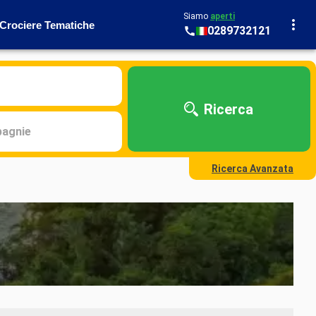
Siamo
aperti
Crociere Tematiche
0289732121
Ricerca
agnie
Ricerca Avanzata