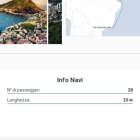
Info Navi
N° di passeggeri:
28
Lunghezza:
29
m