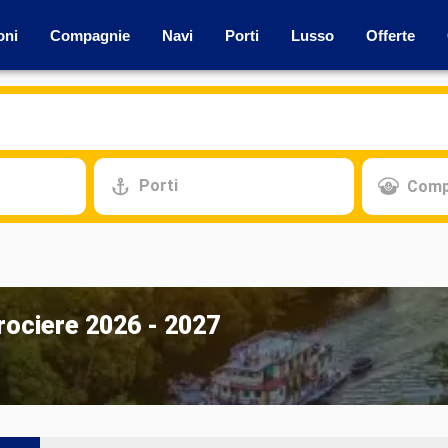
oni
Compagnie
Navi
Porti
Lusso
Offerte
Porti
Comp
crociere 2026 - 2027