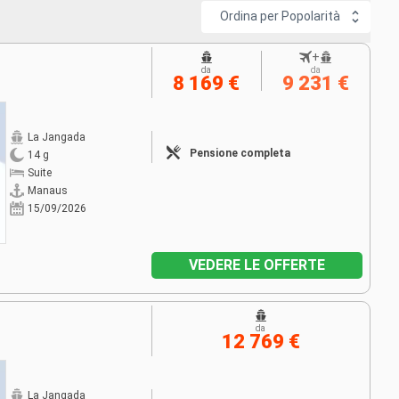
Ordina per Popolarità
+
da
da
8 169 €
9 231 €
La Jangada
Pensione completa
14 g
Suite
Manaus
15/09/2026
VEDERE LE OFFERTE
da
12 769 €
La Jangada