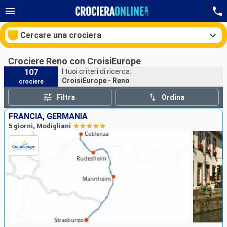
Cercare una crociera
Crociere Reno con CroisiEurope
107
I tuoi criteri di ricerca:
CroisiEurope - Reno
crociere
Le nostre destinazioni
Filtra
Ordina
Mesi di partenza
FRANCIA, GERMANIA
5 giorni, Modigliani
Porti
Compagnie
Ricerca