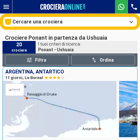
Cercare una crociera
Crociere Ponant in partenza da Ushuaia
20
I tuoi criteri di ricerca:
Ponant - Ushuaia
crociere
Le nostre destinazioni
Filtra
Ordina
Mesi di partenza
ARGENTINA, ANTARTICO
11 giorni, Le Boreal
Porti
Compagnie
Ricerca