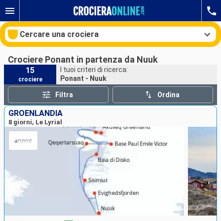
Cercare una crociera
Crociere Ponant in partenza da Nuuk
15
I tuoi criteri di ricerca:
Ponant - Nuuk
crociere
Le nostre destinazioni
Filtra
Ordina
Mesi di partenza
GROENLANDIA
8 giorni, Le Lyrial
Porti
Compagnie
Ricerca